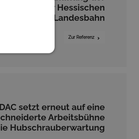
kku-Züge der Hessischen
Landesbahn
Zur Referenz
DAC setzt erneut auf eine
chneiderte Arbeitsbühne
die Hubschrauberwartung