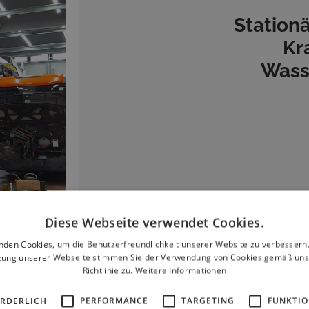
Station
Kr
Wass
Diese Webseite verwendet Cookies.
nden Cookies, um die Benutzerfreundlichkeit unserer Website zu verbessern.
zung unserer Webseite stimmen Sie der Verwendung von Cookies gemäß uns
Richtlinie zu.
Weitere Informationen
Innovat
Wartung
ORDERLICH
PERFORMANCE
TARGETING
FUNKTIO