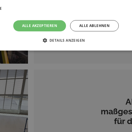
ersten A
E
ALLE AKZEPTIEREN
ALLE ABLEHNEN
DETAILS ANZEIGEN
A
maßges
für 