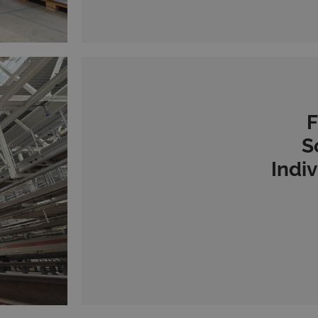
F
S
Indi