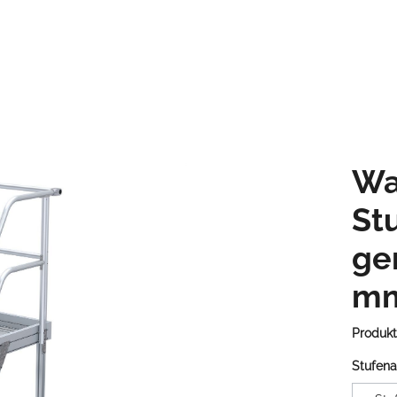
Wa
St
ge
mm
Produk
Stufena