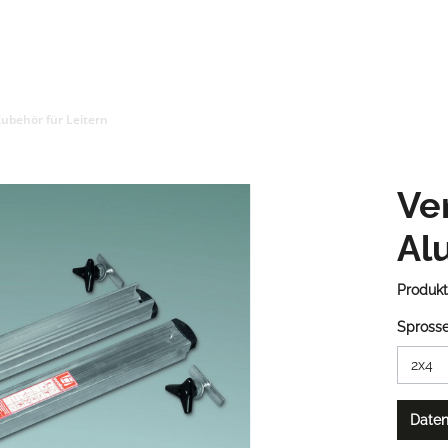
ubehör für Leitern
Ve
Al
Produk
Spross
Daten