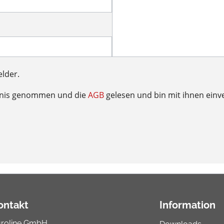
elder.
tnis genommen und die
AGB
gelesen und bin mit ihnen einv
ontakt
Information
uroline GmbH