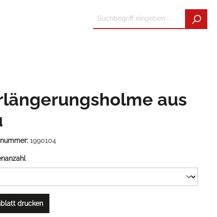
rlängerungsholme aus
u
tnummer:
1990104
enanzahl
blatt drucken