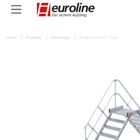
Home
Produkte
Überstiege
Steigwinkel 60° mobil