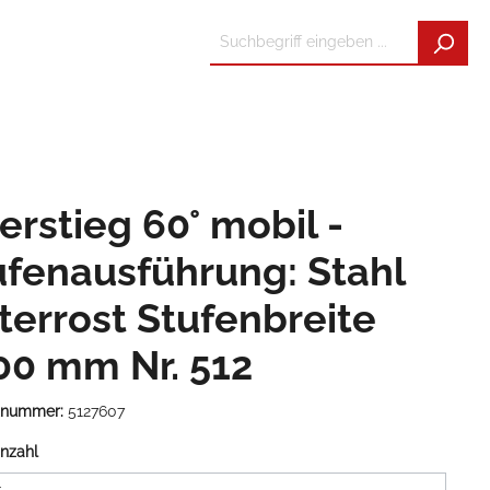
erstieg 60° mobil -
ufenausführung: Stahl
tterrost Stufenbreite
00 mm Nr. 512
tnummer:
5127607
nzahl