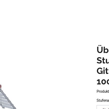
Üb
St
Gi
10
Produk
Stufena