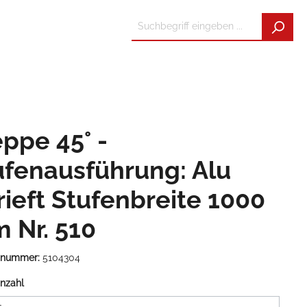
eppe 45° -
ufenausführung: Alu
rieft Stufenbreite 1000
 Nr. 510
tnummer:
5104304
nzahl