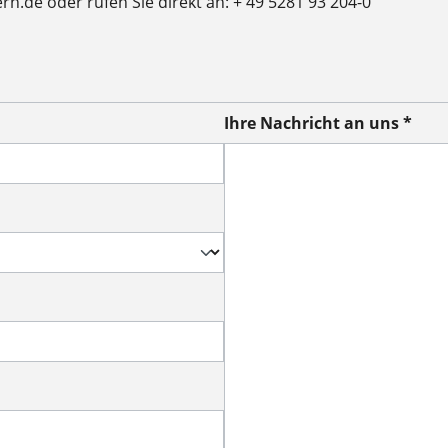
ern.de oder rufen Sie direkt an: + 49 5281 93 204-0
Ihre Nachricht an uns *