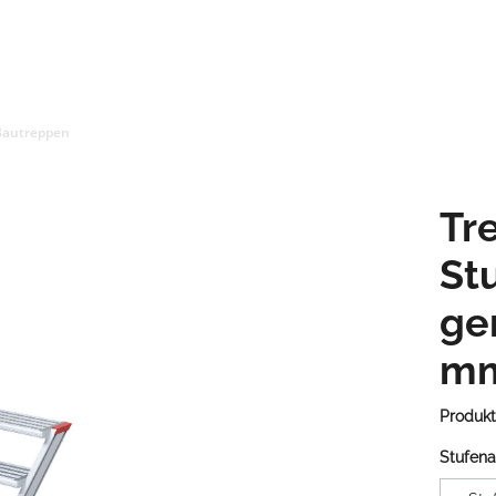
Bautreppen
Tr
St
ge
mm
Produk
Stufena