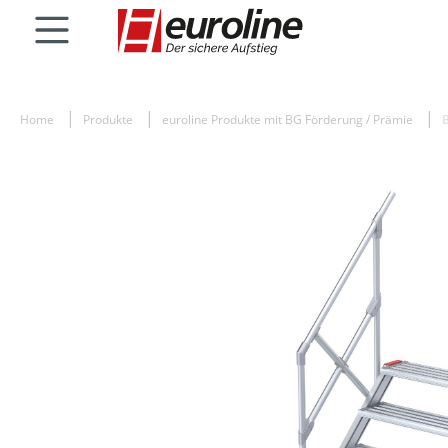
Home
Produkte
euroline Produkte mit BG Förderung / Prämie