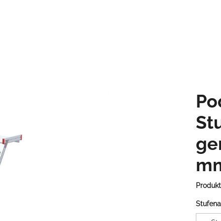
Po
St
ge
mm
Produk
Stufena