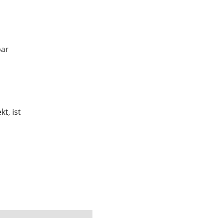
bar
t, ist