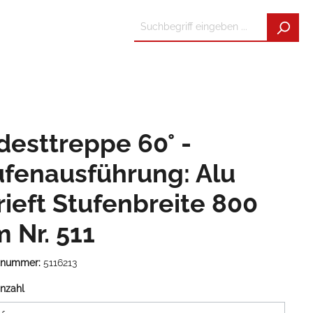
desttreppe 60° -
ufenausführung: Alu
rieft Stufenbreite 800
 Nr. 511
tnummer:
5116213
nzahl