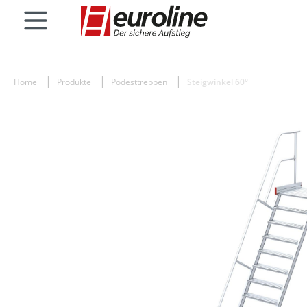
Home
Produkte
Podesttreppen
Steigwinkel 60°