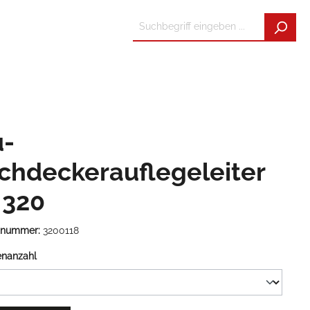
u-
chdeckerauflegeleiter
 320
tnummer:
3200118
enanzahl