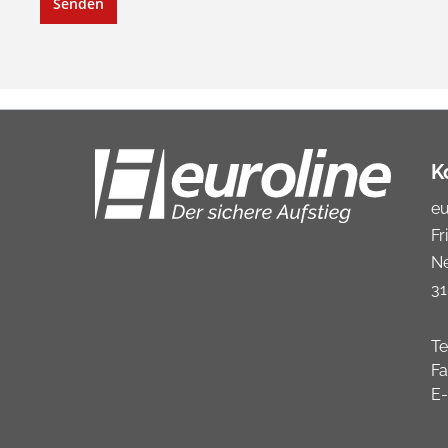
Senden
K
e
Fr
N
31
Te
Fa
E-