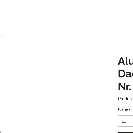
um
Al
Da
Nr.
Produk
Spross