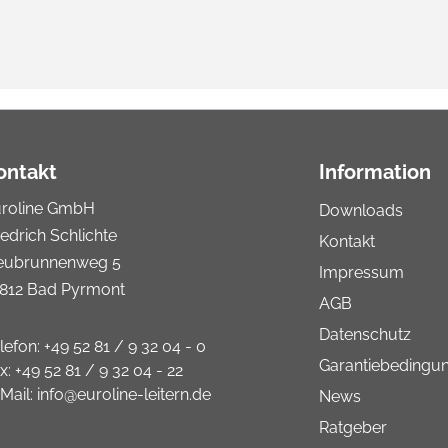
ontakt
Information
uroline GmbH
Downloads
iedrich Schlichte
Kontakt
eubrunnenweg 5
Impressum
812 Bad Pyrmont
AGB
Datenschutz
lefon:
+49 52 81 / 9 32 04 - 0
Garantiebedingu
x:
+49 52 81 / 9 32 04 - 22
Mail:
info@euroline-leitern.de
News
Ratgeber