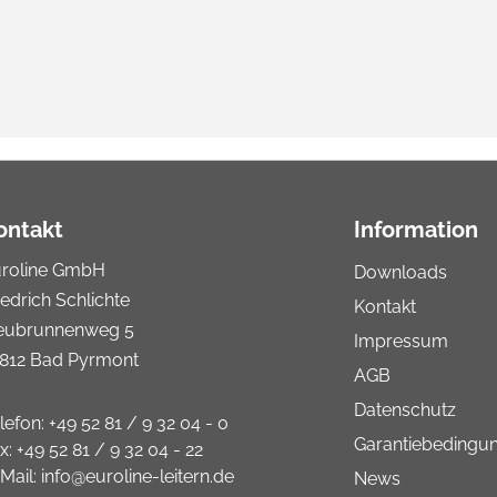
ontakt
Information
uroline GmbH
Downloads
iedrich Schlichte
Kontakt
eubrunnenweg 5
Impressum
812 Bad Pyrmont
AGB
Datenschutz
lefon:
+49 52 81 / 9 32 04 - 0
Garantiebedingu
x:
+49 52 81 / 9 32 04 - 22
Mail:
info@euroline-leitern.de
News