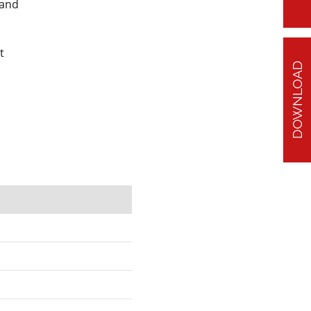
tand
t
DOWNLOAD