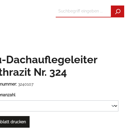
u-Dachauflegeleiter
hrazit Nr. 324
tnummer:
3240107
enanzahl
blatt drucken