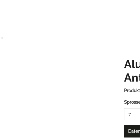
um
Al
Ant
Produk
Spross
Daten