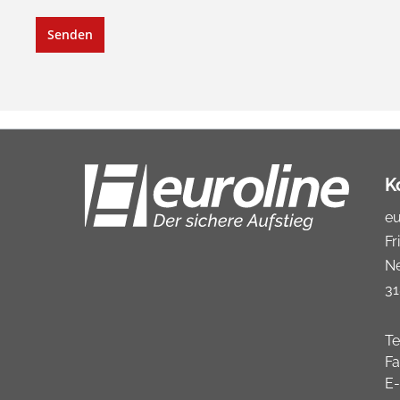
Senden
K
e
Fr
N
31
Te
Fa
E-