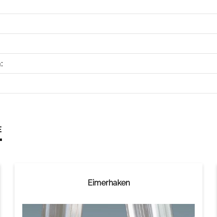
:
E
Eimerhaken