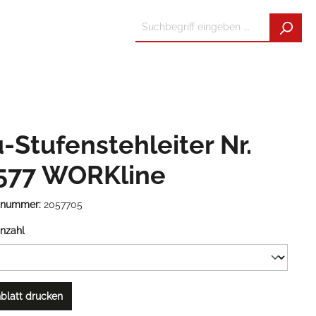
-Stufenstehleiter Nr.
577 WORKline
tnummer:
2057705
nzahl
blatt drucken