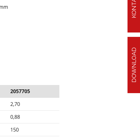
KONTAKT
0 mm
DOWNLOAD
2057705
2,70
0,88
150