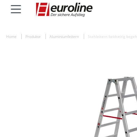
Home
Produkte
Aluminiumleitern
Stehleitern beidseitig bege