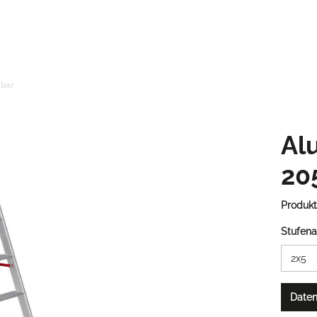
hbar
Alu
20
Produk
Stufena
Daten