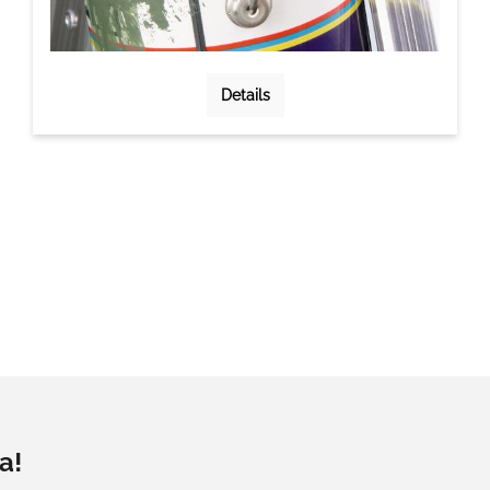
Details
a!