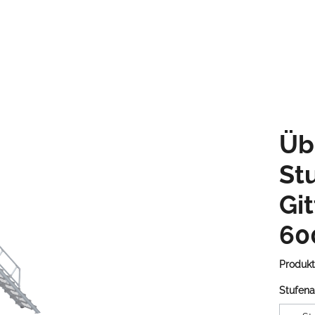
Übe
St
Gi
60
Produk
Stufena