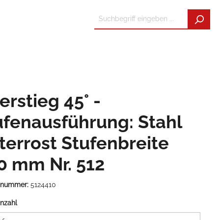
rstieg 45° -
ufenausführung: Stahl
tterrost Stufenbreite
0 mm Nr. 512
tnummer:
5124410
nzahl